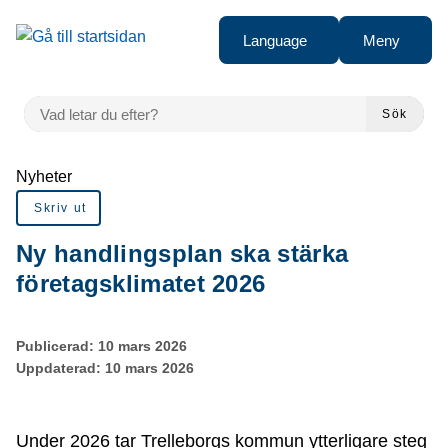
Gå till innehåll
Language
Meny
VAD LETAR DU EFTER?
Sök
Du är här:
Nyheter
Skriv ut
Ny handlingsplan ska stärka
företagsklimatet 2026
Publicerad:
10 mars 2026
Uppdaterad:
10 mars 2026
Under 2026 tar Trelleborgs kommun ytterligare steg