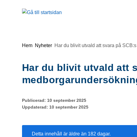
Gå till innehåll
Du är här:
Hem
Nyheter
Har du blivit utvald att svara på SC
Har du blivit utvald att
medborgarundersöknin
Publicerad:
10 september 2025
Uppdaterad:
10 september 2025
Detta innehåll är äldre än 182 dagar.