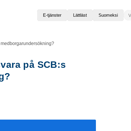
VAD
E-tjänster
Lättläst
Suomeksi
B:s medborgarundersökning?
 svara på SCB:s
g?