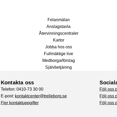
Fel­anmälan
Anslags­tavla
Återvinnings­centraler
Kartor
Jobba hos oss
Fullmäktige live
Medborgarförslag
Självbetjäning
Kontakta oss
Social
Telefon: 0410-73 30 00
Följ oss
E-post:
kontaktcenter@trelleborg.se
Följ oss 
Fler kontaktuppgifter
Följ oss 