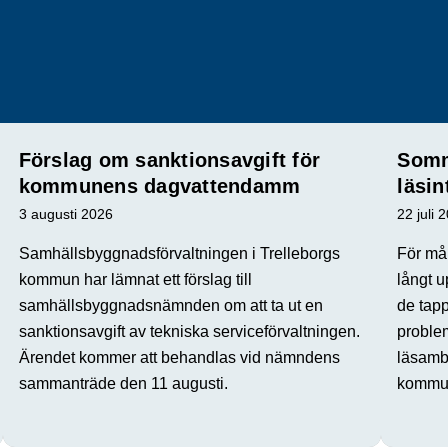
Förslag om sanktionsavgift för
Somm
kommunens dagvattendamm
läsin
3 augusti 2026
22 juli 
Samhällsbyggnadsförvaltningen i Trelleborgs
För mån
kommun har lämnat ett förslag till
långt u
samhällsbyggnadsnämnden om att ta ut en
de tap
sanktionsavgift av tekniska serviceförvaltningen.
proble
Ärendet kommer att behandlas vid nämndens
läsamba
sammanträde den 11 augusti.
kommun