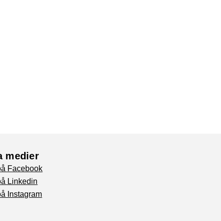
a medier
 på Facebook
på Linkedin
på Instagram