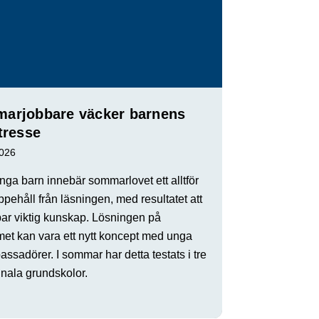
arjobbare väcker barnens
tresse
2026
ga barn innebär sommarlovet ett alltför
ppehåll från läsningen, med resultatet att
par viktig kunskap. Lösningen på
met kan vara ett nytt koncept med unga
ssadörer. I sommar har detta testats i tre
ala grundskolor.