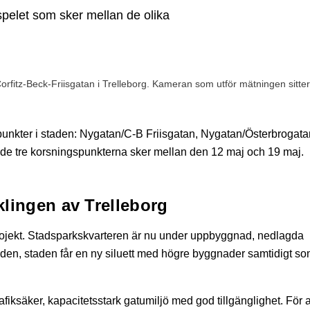
pelet som sker mellan de olika
orfitz-Beck-Friisgatan i Trelleborg. Kameran som utför mätningen sitte
spunkter i staden: Nygatan/C-B Friisgatan, Nygatan/Österbrogata
de tre korsningspunkterna sker mellan den 12 maj och 19 maj.
cklingen av Trelleborg
projekt. Stadsparkskvarteren är nu under uppbyggnad, nedlagda
staden, staden får en ny siluett med högre byggnader samtidigt s
ksäker, kapacitetsstark gatumiljö med god tillgänglighet. För a