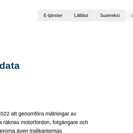
VAD
E-tjänster
Lättläst
Suomeksi
 data
022 att genomföra mätningar av
rna räknas motorfordon, fotgängare och
merorna även trafikanternas