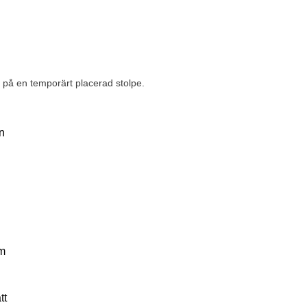
r på en temporärt placerad stolpe.
n
om
tt