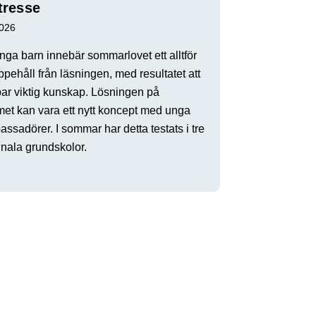
tresse
2026
ga barn innebär sommarlovet ett alltför
ppehåll från läsningen, med resultatet att
par viktig kunskap. Lösningen på
met kan vara ett nytt koncept med unga
ssadörer. I sommar har detta testats i tre
ala grundskolor.