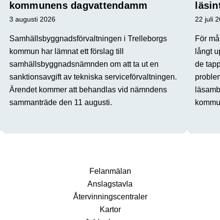
kommunens dagvattendamm
läsin
3 augusti 2026
22 juli 
Samhällsbyggnadsförvaltningen i Trelleborgs
För mån
kommun har lämnat ett förslag till
långt u
samhällsbyggnadsnämnden om att ta ut en
de tap
sanktionsavgift av tekniska serviceförvaltningen.
proble
Ärendet kommer att behandlas vid nämndens
läsamba
sammanträde den 11 augusti.
kommun
Fel­anmälan
Anslags­tavla
Återvinnings­centraler
Kartor