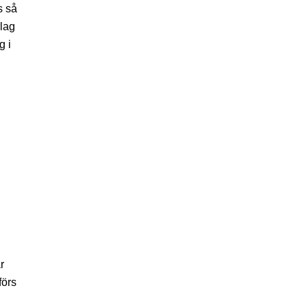
s så
lag
g i
r
förs