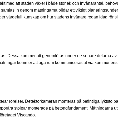
i takt med att staden växer i både storlek och invånarantal, behöv
amlas in genom mätningarna bildar ett viktigt planeringsunder
er värdefull kunskap om hur stadens invånare redan idag rör si
 göras. Dessa kommer att genomföras under de senare delarna av
mätningar kommer att äga rum kommuniceras ut via kommunens
ar rörelser. Detektorkameran monteras på befintliga lyktstolpa
temporära stolpar monterade på betongfundament. Mätningarna ut
företaget Viscando.