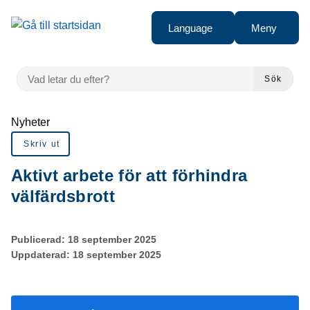
Gå till innehåll
Language
Meny
VAD LETAR DU EFTER?
Sök
Du är här:
Nyheter
Skriv ut
Aktivt arbete för att förhindra
välfärdsbrott
Publicerad:
18 september 2025
Uppdaterad:
18 september 2025