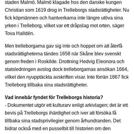
staden Malmö. Malmö klagade hos den danske kungen
Christian som 1619 drog in Trelleborgs stadsrättigheter. Nu
fick köpmännen och hantverkarna inte längre utöva sina
yrken i Trelleborg, vilket var ett dråpslag mot orten, säger
Tova Halldén.
Men trelleborgarna gav sig inte och hoppet om att återfå
stadsrättigheterna tändes 1658 när Skåne blev svenskt
genom freden i Roskilde. Drottning Hedvig Eleonora och
statsledningen avslog dock trelleborgarnas ansökan 1664,
vilket den nyupptäckta avskriften visar. Inte förrän 1867 fick
Trelleborg tillbaka sina stadsrättigheter.
Vad innebär fyndet för Trelleborgs historia?
- Dokumentet utgör ett kulturarv enligt arkivlagen; det är ett
bevis på Trelleborgs ihärdighet och iver att försöka få
tillbaka sina stadsprivilegier genom århundranden. Det
bidrar också med en pusselbit till historien om den