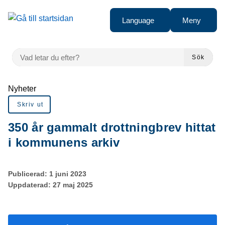
Gå till innehåll
Language
Meny
VAD LETAR DU EFTER?
Sök
Du är här:
Nyheter
Skriv ut
350 år gammalt drottningbrev hittat
i kommunens arkiv
Publicerad:
1 juni 2023
Uppdaterad:
27 maj 2025