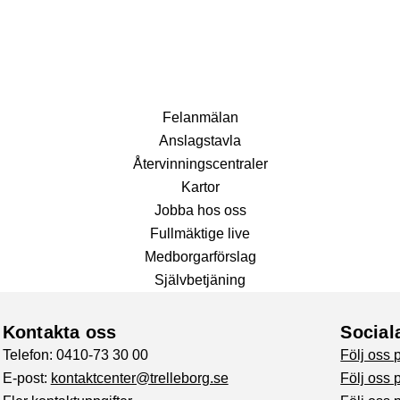
Fel­anmälan
Anslags­tavla
Återvinnings­centraler
Kartor
Jobba hos oss
Fullmäktige live
Medborgarförslag
Självbetjäning
Kontakta oss
Social
Telefon: 0410-73 30 00
Följ oss
E-post:
kontaktcenter@trelleborg.se
Följ oss 