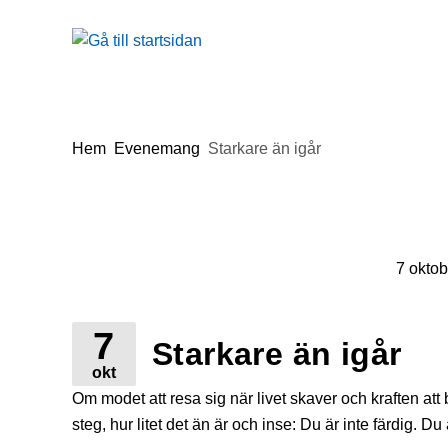
Gå till innehåll
Du är här:
Hem
Evenemang
Starkare än igår
7 oktob
7
Starkare än igår
okt
Om modet att resa sig när livet skaver och kraften att 
steg, hur litet det än är och inse: Du är inte färdig. Du