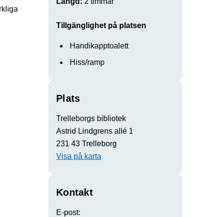
Längd:
2 timmar
kliga
Tillgänglighet på platsen
Handikapptoalett
Hiss/ramp
Plats
Trelleborgs bibliotek
Astrid Lindgrens allé 1
231 43 Trelleborg
Visa på karta
Kontakt
E-post: