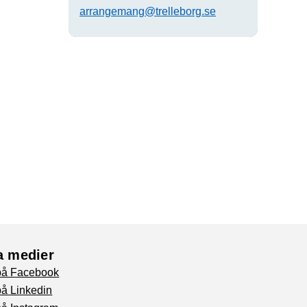
arrangemang@trelleborg.se
a medier
 på Facebook
på Linkedin