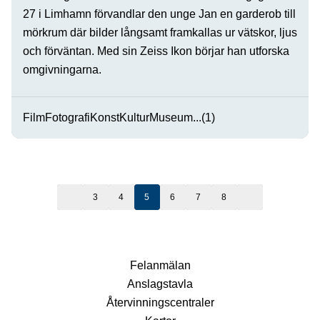
27 i Limhamn förvandlar den unge Jan en garderob till
mörkrum där bilder långsamt framkallas ur vätskor, ljus
och förväntan. Med sin Zeiss Ikon börjar han utforska
omgivningarna.
Film
Fotografi
Konst
Kultur
Museum
...(1)
3
4
5
6
7
8
Fel­anmälan
Anslags­tavla
Återvinnings­centraler