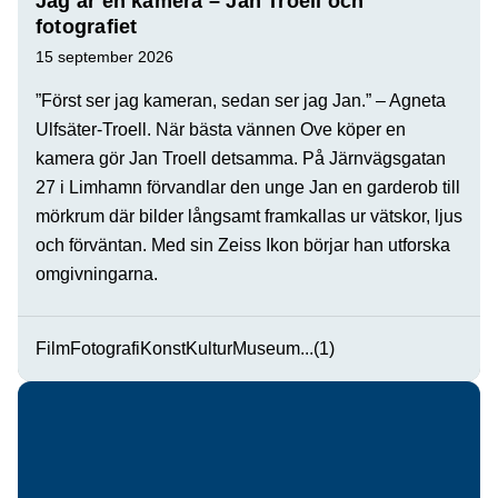
Jag är en kamera – Jan Troell och
fotografiet
15 september 2026
”Först ser jag kameran, sedan ser jag Jan.” – Agneta
Ulfsäter-Troell. När bästa vännen Ove köper en
kamera gör Jan Troell detsamma. På Järnvägsgatan
27 i Limhamn förvandlar den unge Jan en garderob till
mörkrum där bilder långsamt framkallas ur vätskor, ljus
och förväntan. Med sin Zeiss Ikon börjar han utforska
omgivningarna.
Film
Fotografi
Konst
Kultur
Museum
...(1)