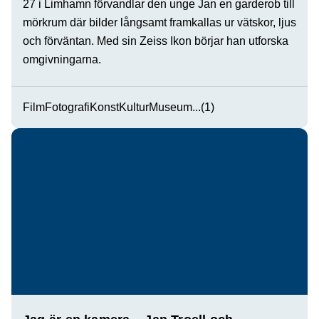
27 i Limhamn förvandlar den unge Jan en garderob till
mörkrum där bilder långsamt framkallas ur vätskor, ljus
och förväntan. Med sin Zeiss Ikon börjar han utforska
omgivningarna.
Film
Fotografi
Konst
Kultur
Museum
...(1)