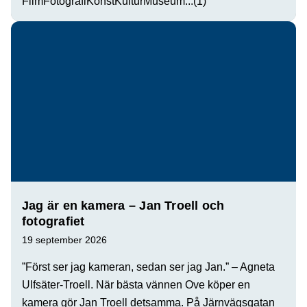
Film
Fotografi
Konst
Kultur
Museum
...(1)
Jag är en kamera – Jan Troell och
fotografiet
19 september 2026
”Först ser jag kameran, sedan ser jag Jan.” – Agneta
Ulfsäter-Troell. När bästa vännen Ove köper en
kamera gör Jan Troell detsamma. På Järnvägsgatan