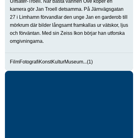
Ulfsäter-Troell. När bästa vännen Ove köper en
kamera gör Jan Troell detsamma. På Järnvägsgatan
27 i Limhamn förvandlar den unge Jan en garderob till
mörkrum där bilder långsamt framkallas ur vätskor, ljus
och förväntan. Med sin Zeiss Ikon börjar han utforska
omgivningarna.
Film
Fotografi
Konst
Kultur
Museum
...(1)