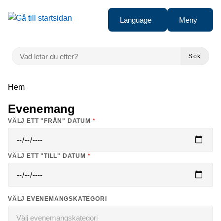
Gå till innehåll
Language
Meny
VAD LETAR DU EFTER?
Sök
Du är här:
Hem
Evenemang
VÄLJ ETT "FRÅN" DATUM
*
VÄLJ ETT "TILL" DATUM
*
VÄLJ EVENEMANGSKATEGORI
Välj evenemangskategori