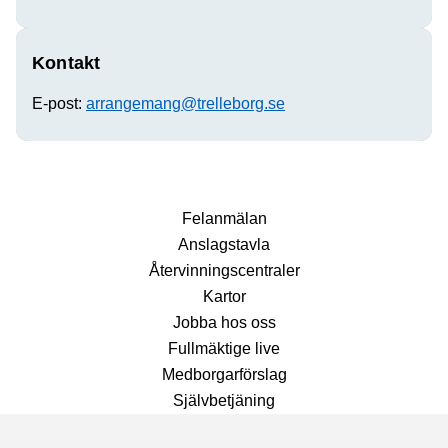
Kontakt
E-post:
arrangemang@trelleborg.se
Fel­anmälan
Anslags­tavla
Återvinnings­centraler
Kartor
Jobba hos oss
Fullmäktige live
Medborgarförslag
Självbetjäning