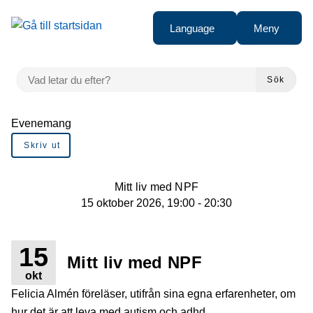
Gå till innehåll
Language
Meny
VAD LETAR DU EFTER?
Sök
Du är här:
Evenemang
Skriv ut
Mitt liv med NPF
15 oktober 2026, 19:00 - 20:30
15
Mitt liv med NPF
okt
Felicia Almén föreläser, utifrån sina egna erfarenheter, om
hur det är att leva med autism och adhd.