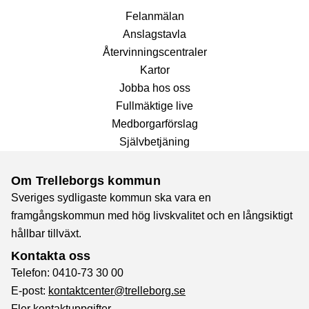
Fel­anmälan
Anslags­tavla
Återvinnings­centraler
Kartor
Jobba hos oss
Fullmäktige live
Medborgarförslag
Självbetjäning
Om Trelleborgs kommun
Sveriges sydligaste kommun ska vara en
framgångskommun med hög livskvalitet och en långsiktigt
hållbar tillväxt.
Kontakta oss
Telefon: 0410-73 30 00
E-post:
kontaktcenter@trelleborg.se
Fler kontaktuppgifter