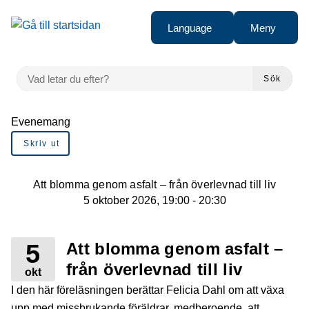
Gå till innehåll
Language
Meny
VAD LETAR DU EFTER?
Sök
Du är här:
Evenemang
Skriv ut
Att blomma genom asfalt – från överlevnad till liv
5 oktober 2026, 19:00 - 20:30
5
Att blomma genom asfalt –
från överlevnad till liv
okt
I den här föreläsningen berättar Felicia Dahl om att växa
upp med missbrukande föräldrar, medberoende, att