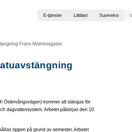
VAD
E-tjänster
Lättläst
Suomeksi
stängning Frans Malmrosgatan
Gatuavstängning
h Östervångsvägen) kommer att stängas för
 och dagvattensystem. Arbetet påbörjas den 10
hållas öppen på grund av semester. Arbetet