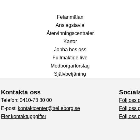
Fel­anmälan
Anslags­tavla
Återvinnings­centraler
Kartor
Jobba hos oss
Fullmäktige live
Medborgarförslag
Självbetjäning
Kontakta oss
Social
Telefon: 0410-73 30 00
Följ oss
E-post:
kontaktcenter@trelleborg.se
Följ oss 
Fler kontaktuppgifter
Följ oss 