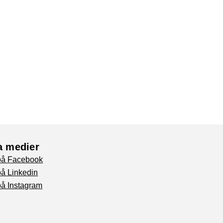
a medier
 på Facebook
på Linkedin
på Instagram