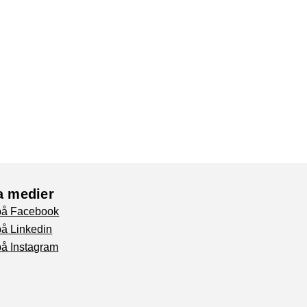
a medier
 på Facebook
på Linkedin
på Instagram