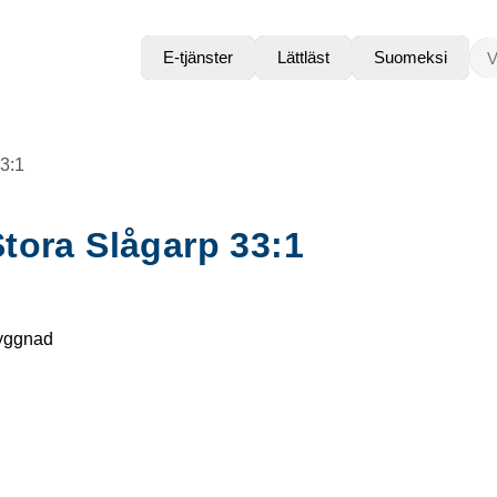
VAD
E-tjänster
Lättläst
Suomeksi
33:1
tora Slågarp 33:1
byggnad