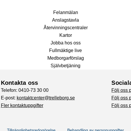
Fel­anmälan
Anslags­tavla
Återvinnings­centraler
Kartor
Jobba hos oss
Fullmäktige live
Medborgarförslag
Självbetjäning
Kontakta oss
Social
Telefon: 0410-73 30 00
Följ oss
E-post:
kontaktcenter@trelleborg.se
Följ oss 
Fler kontaktuppgifter
Följ oss 
Tillgänglighetsredogörelse
Behandling av personuppgifter