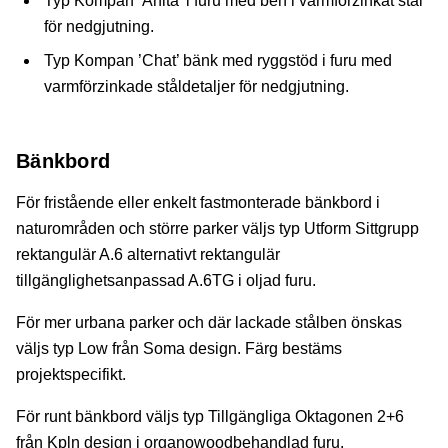
Typ Kompan ’Anita’ i furu med ben i varmförzinkat stål
för nedgjutning.
Typ Kompan ’Chat’ bänk med ryggstöd i furu med
varmförzinkade ståldetaljer för nedgjutning.
Bänkbord
För fristående eller enkelt fastmonterade bänkbord i
naturområden och större parker väljs typ Utform Sittgrupp
rektangulär A.6 alternativt rektangulär
tillgänglighetsanpassad A.6TG i oljad furu.
För mer urbana parker och där lackade stålben önskas
väljs typ Low från Soma design. Färg bestäms
projektspecifikt.
För runt bänkbord väljs typ Tillgängliga Oktagonen 2+6
från Kpln design i organowoodbehandlad furu.