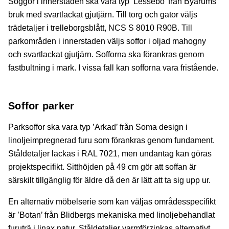
Soggor i innerstaden ska vara typ ’Lessebo’ från Byarums
bruk med svartlackat gjutjärn. Till torg och gator väljs
trädetaljer i trelleborgsblått, NCS S 8010 R90B. Till
parkområden i innerstaden väljs soffor i oljad mahogny
och svartlackat gjutjärn. Sofforna ska förankras genom
fastbultning i mark. I vissa fall kan sofforna vara fristående.
Soffor parker
Parksoffor ska vara typ ’Arkad’ från Soma design i
linoljeimpregnerad furu som förankras genom fundament.
Ståldetaljer lackas i RAL 7021, men undantag kan göras
projektspecifikt. Sitthöjden på 49 cm gör att soffan är
särskilt tillgänglig för äldre då den är lätt att ta sig upp ur.
En alternativ möbelserie som kan väljas områdesspecifikt
är ’Botan’ från Blidbergs mekaniska med linoljebehandlat
furuträ i linax natur. Ståldetaljer varmförzinkas alternativt