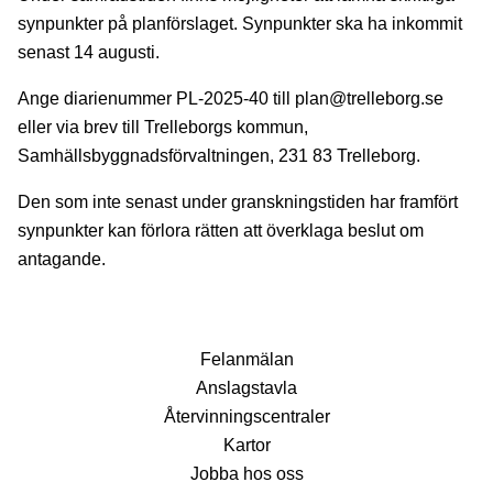
synpunkter på planförslaget. Synpunkter ska ha inkommit
senast 14 augusti.
Ange diarienummer PL-2025-40 till plan@trelle­borg.se
eller via brev till Trelleborgs kommun,
Samhällsbyggnadsförvaltningen, 231 83 Trelleborg.
Den som inte senast under granskningstiden har framfört
synpunkter kan förlora rätten att överklaga beslut om
antagande.
Fel­anmälan
Anslags­tavla
Återvinnings­centraler
Kartor
Jobba hos oss