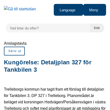
Gå till innehåll
Language
Meny
VAD LETAR DU EFTER?
Sök
Du är här:
Anslagstavla
Skriv ut
Kungörelse: Detaljplan 327 för
Tankbilen 3
Trelleborgs kommun har tagit fram ett förslag till detaljplan
för Tankbilen 3. DP 327 i Trelleborg. Planområdet är
beläget vid korsningen Hedvägen/Persåkersvägen i västra
Trelleborg och syftet med planförslaget är att möjliggöra för