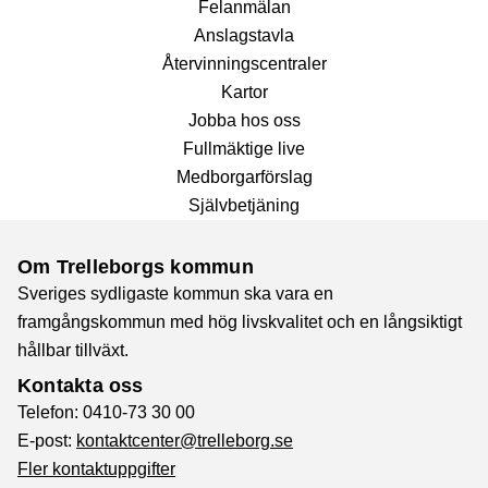
Fel­anmälan
Anslags­tavla
Återvinnings­centraler
Kartor
Jobba hos oss
Fullmäktige live
Medborgarförslag
Självbetjäning
Om Trelleborgs kommun
Sveriges sydligaste kommun ska vara en
framgångskommun med hög livskvalitet och en långsiktigt
hållbar tillväxt.
Kontakta oss
Telefon: 0410-73 30 00
E-post:
kontaktcenter@trelleborg.se
Fler kontaktuppgifter