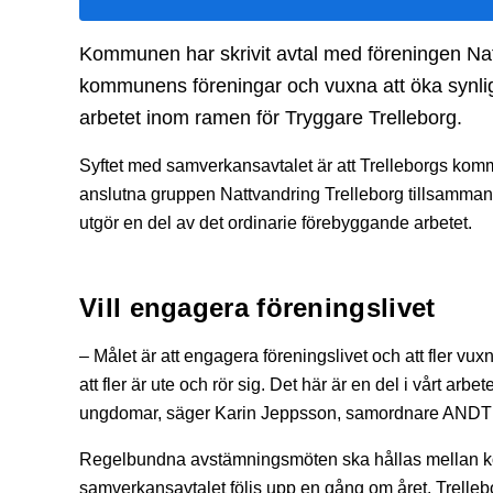
Kommunen har skrivit avtal med föreningen N
kommunens föreningar och vuxna att öka synlig
arbetet inom ramen för Tryggare Trelleborg.
Syftet med samverkansavtalet är att Trelleborgs kommu
anslutna gruppen Nattvandring Trelleborg tillsamman
utgör en del av det ordinarie förebyggande arbetet.
Vill engagera föreningslivet
– Målet är att engagera föreningslivet och att fler vuxn
att fler är ute och rör sig. Det här är en del i vårt a
ungdomar, säger Karin Jeppsson, samordnare ANDT 
Regelbundna avstämningsmöten ska hållas mellan k
samverkansavtalet följs upp en gång om året. Trelleb