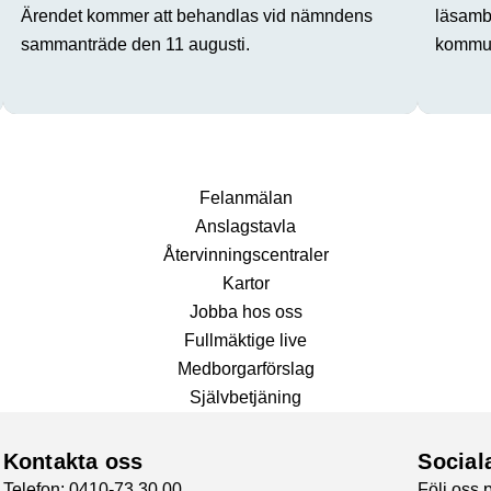
Ärendet kommer att behandlas vid nämndens
läsamba
sammanträde den 11 augusti.
kommun
Fel­anmälan
Anslags­tavla
Återvinnings­centraler
Kartor
Jobba hos oss
Fullmäktige live
Medborgarförslag
Självbetjäning
Kontakta oss
Social
Telefon: 0410-73 30 00
Följ oss