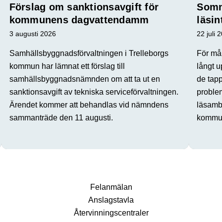
Förslag om sanktionsavgift för
Somm
kommunens dagvattendamm
läsin
3 augusti 2026
22 juli 
Samhällsbyggnadsförvaltningen i Trelleborgs
För mån
kommun har lämnat ett förslag till
långt u
samhällsbyggnadsnämnden om att ta ut en
de tap
sanktionsavgift av tekniska serviceförvaltningen.
proble
Ärendet kommer att behandlas vid nämndens
läsamba
sammanträde den 11 augusti.
kommun
Fel­anmälan
Anslags­tavla
Återvinnings­centraler