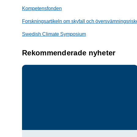
Kompetensfonden
Forskningsartikeln om skyfall och översvämningsriske
Swedish Climate Symposium
Rekommenderade nyheter