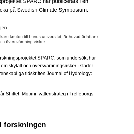
gsprojektet SPARC har publicerats i en
 vecka på Swedish Climate Symposium.
are knuten till Lunds universitet, är huvudförfattare
 och översvämningsrisker.
forskningsprojektet SPARC, som undersökt hur
 om skyfall och översvämningsrisker i städer.
etenskapliga tidskriften Journal of Hydrology:
r Shifteh Mobini, vattenstrateg i Trelleborgs
 i forskningen