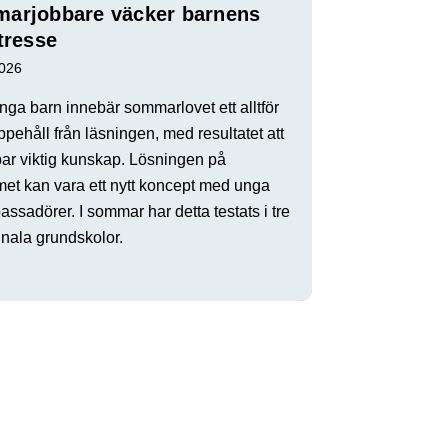
arjobbare väcker barnens
tresse
2026
ga barn innebär sommarlovet ett alltför
ppehåll från läsningen, med resultatet att
par viktig kunskap. Lösningen på
met kan vara ett nytt koncept med unga
ssadörer. I sommar har detta testats i tre
ala grundskolor.