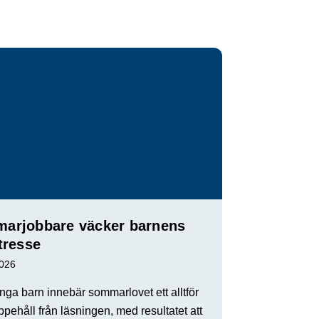
arjobbare väcker barnens
tresse
2026
ga barn innebär sommarlovet ett alltför
ppehåll från läsningen, med resultatet att