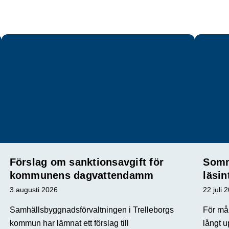
Förslag om sanktionsavgift för
Somm
kommunens dagvattendamm
läsin
3 augusti 2026
22 juli 
Samhällsbyggnadsförvaltningen i Trelleborgs
För mån
kommun har lämnat ett förslag till
långt u