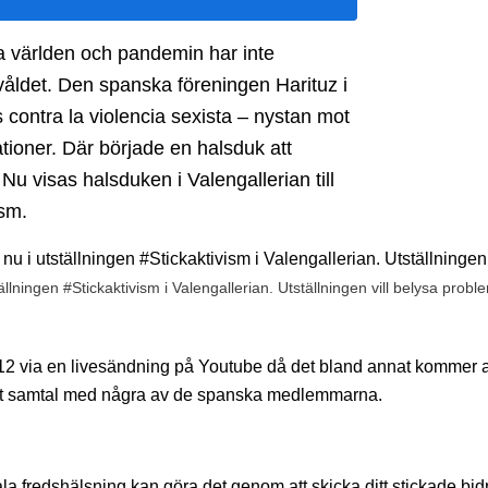
la världen och pandemin har inte
 våldet. Den spanska föreningen Harituz i
 contra la violencia sexista – nystan mot
lationer. Där började en halsduk att
Nu visas halsduken i Valengallerian till
ism.
lningen #Stickaktivism i Valengallerian. Utställningen vill belysa probl
e
an 12 via en livesändning på Youtube då det bland annat kommer a
ett samtal med några av de spanska medlemmarna.
bala fredshälsning kan göra det genom att skicka ditt stickade bid