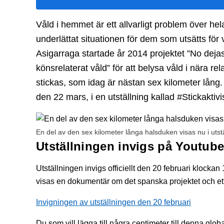
Våld i hemmet är ett allvarligt problem över he
underlättat situationen för dem som utsätts för
Asigarraga startade år 2014 projektet ”No dejas
könsrelaterat våld” för att belysa våld i nära re
stickas, som idag är nästan sex kilometer lång. 
den 22 mars, i en utställning kallad #Stickaktiv
En del av den sex kilometer långa halsduken visas nu i utstäl
Utställningen invigs på Youtub
Utställningen invigs officiellt den 20 februari klock
visas en dokumentär om det spanska projektet och 
Invigningen av utställningen den 20 februari
Du som vill lägga till några centimeter till denna glo