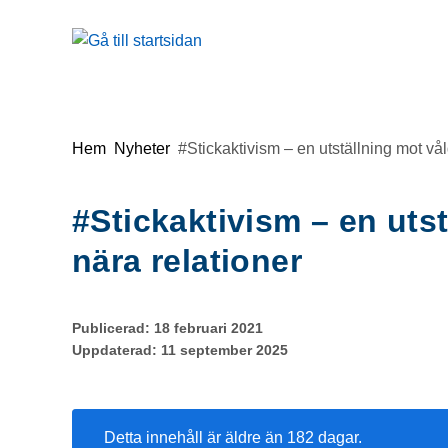
Gå till innehåll
Du är här:
Hem
Nyheter
#Stickaktivism – en utställning mot vål
#Stickaktivism – en utst
nära relationer
Publicerad:
18 februari 2021
Uppdaterad:
11 september 2025
Detta innehåll är äldre än 182 dagar.