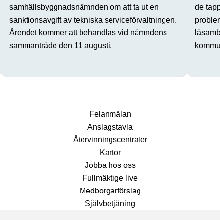
samhällsbyggnadsnämnden om att ta ut en
de tap
sanktionsavgift av tekniska serviceförvaltningen.
proble
Ärendet kommer att behandlas vid nämndens
läsamba
sammanträde den 11 augusti.
kommun
Fel­anmälan
Anslags­tavla
Återvinnings­centraler
Kartor
Jobba hos oss
Fullmäktige live
Medborgarförslag
Självbetjäning