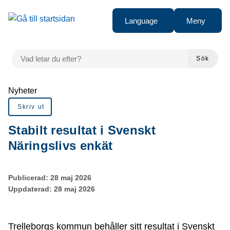
Gå till innehåll
Language
Meny
VAD LETAR DU EFTER?
Sök
Du är här:
Nyheter
Skriv ut
Stabilt resultat i Svenskt
Näringslivs enkät
Publicerad:
28 maj 2026
Uppdaterad:
28 maj 2026
Trelleborgs kommun behåller sitt resultat i Svenskt