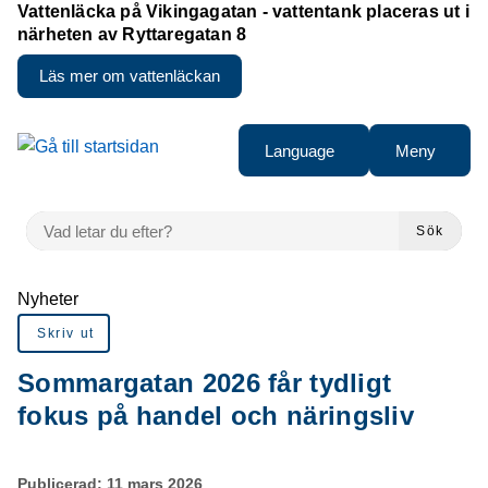
Vattenläcka på Vikingagatan - vattentank placeras ut i
närheten av Ryttaregatan 8
Läs mer om vattenläckan
Gå till innehåll
Language
Meny
VAD LETAR DU EFTER?
Sök
Du är här:
Nyheter
Skriv ut
Sommargatan 2026 får tydligt
fokus på handel och näringsliv
Publicerad:
11 mars 2026