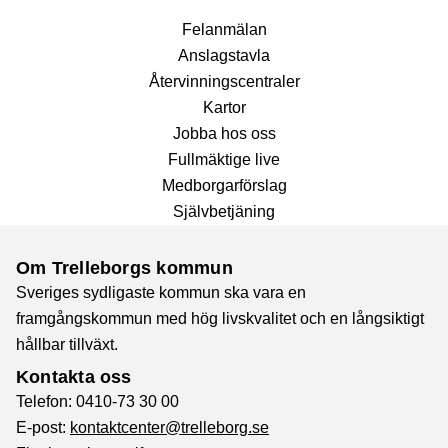
Fel­anmälan
Anslags­tavla
Återvinnings­centraler
Kartor
Jobba hos oss
Fullmäktige live
Medborgarförslag
Självbetjäning
Om Trelleborgs kommun
Sveriges sydligaste kommun ska vara en
framgångskommun med hög livskvalitet och en långsiktigt
hållbar tillväxt.
Kontakta oss
Telefon: 0410-73 30 00
E-post:
kontaktcenter@trelleborg.se