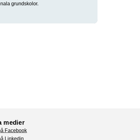
ala grundskolor.
a medier
 på Facebook
på Linkedin