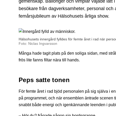
gemenskap. Ballonger och vimplar vajade lätt i 
besökare från dagverksamheter, personal och a
femårsjubileum av Hälsohusets årliga show.
Hälsohusets innergård fylldes för femte året i rad när pers
Foto: Niclas Ingvarsson
Många hade tagit plats på den soliga sidan, med strå
frös lite fanns filtar nära till hands.
Peps satte tonen
För femte året i rad bjöd personalen på sig själva i e
på programmet, och när ensemblen äntrade scenen ti
snabbt både energi och igenkännande leenden i publ
– Hör du? frågade någon sin bordsgranne.