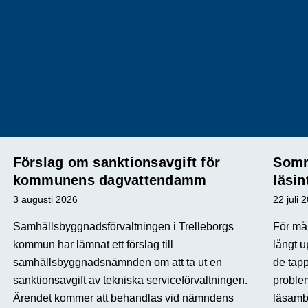
Förslag om sanktionsavgift för
Somm
kommunens dagvattendamm
läsin
3 augusti 2026
22 juli 
Samhällsbyggnadsförvaltningen i Trelleborgs
För mån
kommun har lämnat ett förslag till
långt u
samhällsbyggnadsnämnden om att ta ut en
de tap
sanktionsavgift av tekniska serviceförvaltningen.
proble
Ärendet kommer att behandlas vid nämndens
läsamba