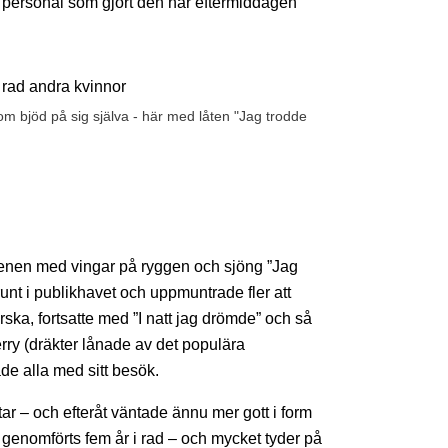
l personal som gjort den här eftermiddagen
m bjöd på sig själva - här med låten "Jag trodde
 scenen med vingar på ryggen och sjöng ”Jag
unt i publikhavet och uppmuntrade fler att
ka, fortsatte med ”I natt jag drömde” och så
rry (dräkter lånade av det populära
e alla med sitt besök.
tar – och efteråt väntade ännu mer gott i form
nomförts fem år i rad – och mycket tyder på