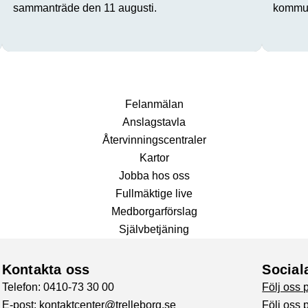
sammanträde den 11 augusti.
kommun
Fel­anmälan
Anslags­tavla
Återvinnings­centraler
Kartor
Jobba hos oss
Fullmäktige live
Medborgarförslag
Självbetjäning
Kontakta oss
Social
Telefon: 0410-73 30 00
Följ oss
E-post:
kontaktcenter@trelleborg.se
Följ oss 