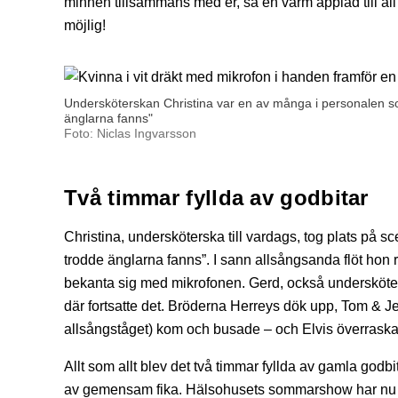
minnen tillsammans med er, så en varm applåd till al
möjlig!
Undersköterskan Christina var en av många i personalen so
änglarna fanns"
Foto: Niclas Ingvarsson
Två timmar fyllda av godbitar
Christina, undersköterska till vardags, tog plats på
trodde änglarna fanns”. I sann allsångsanda flöt hon r
bekanta sig med mikrofonen. Gerd, också undersköters
där fortsatte det. Bröderna Herreys dök upp, Tom & Je
allsångståget) kom och busade – och Elvis överraskad
Allt som allt blev det två timmar fyllda av gamla godbi
av gemensam fika. Hälsohusets sommarshow har nu ge