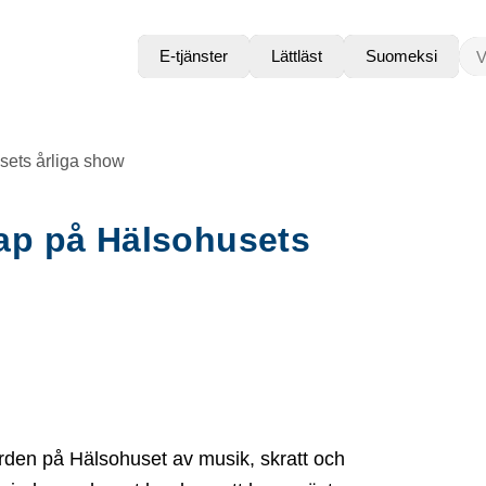
VAD
E-tjänster
Lättläst
Suomeksi
ets årliga show
ap på Hälsohusets
rden på Hälsohuset av musik, skratt och