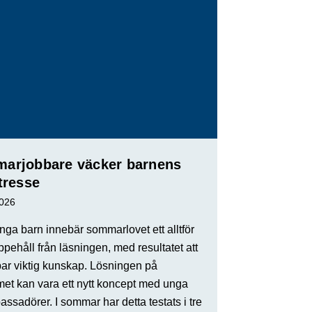
arjobbare väcker barnens
tresse
2026
ga barn innebär sommarlovet ett alltför
ppehåll från läsningen, med resultatet att
par viktig kunskap. Lösningen på
met kan vara ett nytt koncept med unga
ssadörer. I sommar har detta testats i tre