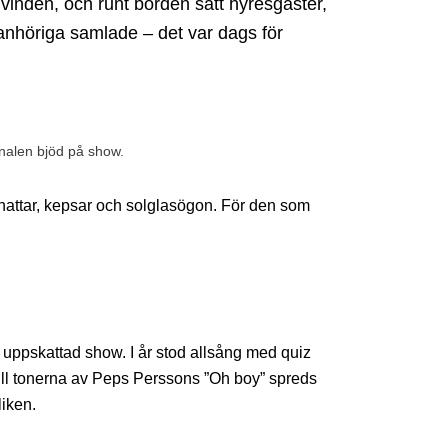
vinden, och runt borden satt hyresgäster,
nhöriga samlade – det var dags för
onalen bjöd på show.
hattar, kepsar och solglasögon. För den som
n uppskattad show. I år stod allsång med quiz
ll tonerna av Peps Perssons ”Oh boy” spreds
iken.