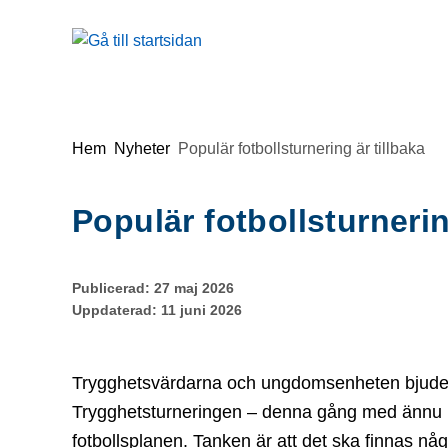
Gå till innehåll
Du är här:
Hem
Nyheter
Populär fotbollsturnering är tillbaka
Populär fotbollsturnerin
Publicerad:
27 maj 2026
Uppdaterad:
11 juni 2026
Trygghetsvärdarna och ungdomsenheten bjuder för
Trygghetsturneringen – denna gång med ännu me
fotbollsplanen. Tanken är att det ska finnas någo