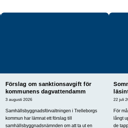
Förslag om sanktionsavgift för
Somm
kommunens dagvattendamm
läsin
3 augusti 2026
22 juli 
Samhällsbyggnadsförvaltningen i Trelleborgs
För mån
kommun har lämnat ett förslag till
långt u
samhällsbyggnadsnämnden om att ta ut en
de tap