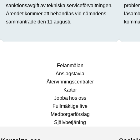
sanktionsavgift av tekniska serviceförvaltningen.
proble
Ärendet kommer att behandlas vid nämndens
läsamba
sammanträde den 11 augusti.
kommun
Fel­anmälan
Anslags­tavla
Återvinnings­centraler
Kartor
Jobba hos oss
Fullmäktige live
Medborgarförslag
Självbetjäning