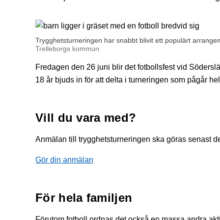
Trygghetsturneringen har snabbt blivit ett populärt arrang
Trelleborgs kommun
Fredagen den 26 juni blir det fotbollsfest vid Söder
18 år bjuds in för att delta i turneringen som pågår h
Vill du vara med?
Anmälan till trygghetsturneringen ska göras senast de
Gör din anmälan
För hela familjen
Förutom fotboll ordnas det också en massa andra akt