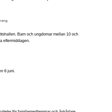
emang.
slättshallen. Barn och ungdomar mellan 10 och
ela eftermiddagen.
n 6 juni.
iviteter för familjemedlemmar och åskådare.