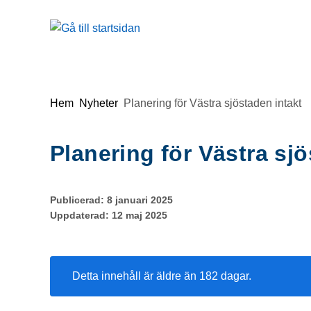
Gå till innehåll
Du är här:
Hem
Nyheter
Planering för Västra sjöstaden intakt
Planering för Västra sjö
Publicerad:
8 januari 2025
Uppdaterad:
12 maj 2025
Detta innehåll är äldre än 182 dagar.