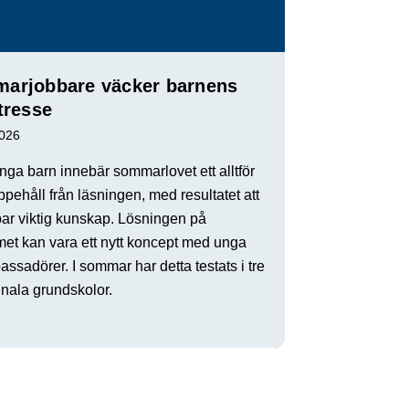
arjobbare väcker barnens
tresse
2026
ga barn innebär sommarlovet ett alltför
ppehåll från läsningen, med resultatet att
par viktig kunskap. Lösningen på
met kan vara ett nytt koncept med unga
ssadörer. I sommar har detta testats i tre
ala grundskolor.