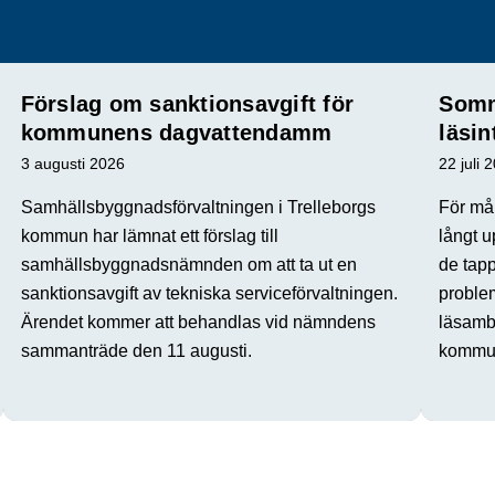
Förslag om sanktionsavgift för
Somm
kommunens dagvattendamm
läsin
3 augusti 2026
22 juli 
Samhällsbyggnadsförvaltningen i Trelleborgs
För mån
kommun har lämnat ett förslag till
långt u
samhällsbyggnadsnämnden om att ta ut en
de tap
sanktionsavgift av tekniska serviceförvaltningen.
proble
Ärendet kommer att behandlas vid nämndens
läsamba
sammanträde den 11 augusti.
kommun