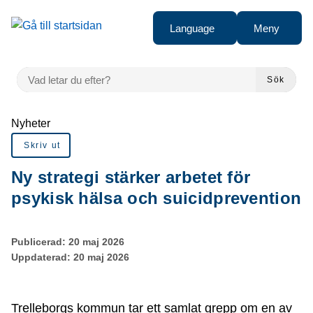
Gå till innehåll
Language
Meny
VAD LETAR DU EFTER?
Sök
Du är här:
Nyheter
Skriv ut
Ny strategi stärker arbetet för
psykisk hälsa och suicidprevention
Publicerad:
20 maj 2026
Uppdaterad:
20 maj 2026
Trelleborgs kommun tar ett samlat grepp om en av