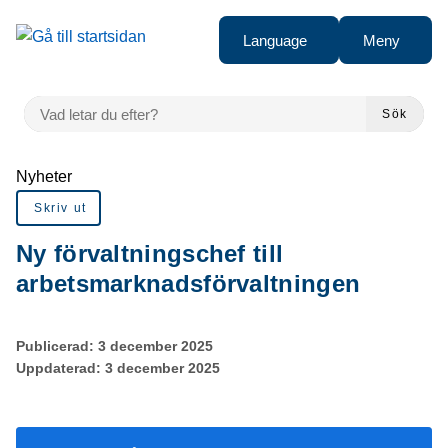
Gå till innehåll
Language
Meny
VAD LETAR DU EFTER?
Sök
Du är här:
Nyheter
Skriv ut
Ny förvaltningschef till
arbetsmarknadsförvaltningen
Publicerad:
3 december 2025
Uppdaterad:
3 december 2025