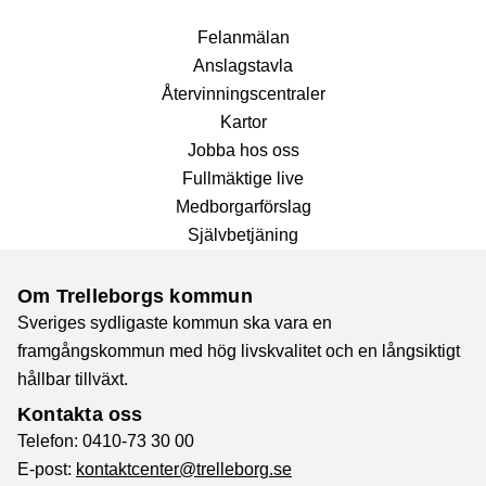
Fel­anmälan
Anslags­tavla
Återvinnings­centraler
Kartor
Jobba hos oss
Fullmäktige live
Medborgarförslag
Självbetjäning
Om Trelleborgs kommun
Sveriges sydligaste kommun ska vara en
framgångskommun med hög livskvalitet och en långsiktigt
hållbar tillväxt.
Kontakta oss
Telefon: 0410-73 30 00
E-post:
kontaktcenter@trelleborg.se