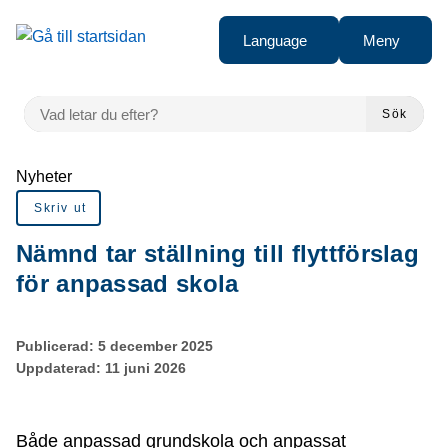
Gå till innehåll
Language
Meny
VAD LETAR DU EFTER?
Sök
Du är här:
Nyheter
Skriv ut
Nämnd tar ställning till flyttförslag
för anpassad skola
Publicerad:
5 december 2025
Uppdaterad:
11 juni 2026
Både anpassad grundskola och anpassat