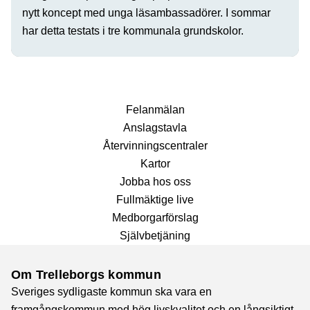
nytt koncept med unga läsambassadörer. I sommar
har detta testats i tre kommunala grundskolor.
Fel­anmälan
Anslags­tavla
Återvinnings­centraler
Kartor
Jobba hos oss
Fullmäktige live
Medborgarförslag
Självbetjäning
Om Trelleborgs kommun
Sveriges sydligaste kommun ska vara en
framgångskommun med hög livskvalitet och en långsiktigt