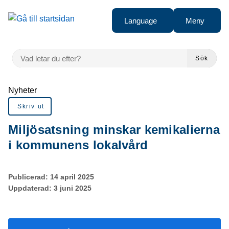
Gå till innehåll
Language
Meny
VAD LETAR DU EFTER?
Sök
Du är här:
Nyheter
Skriv ut
Miljösatsning minskar kemikalierna
i kommunens lokalvård
Publicerad:
14 april 2025
Uppdaterad:
3 juni 2025