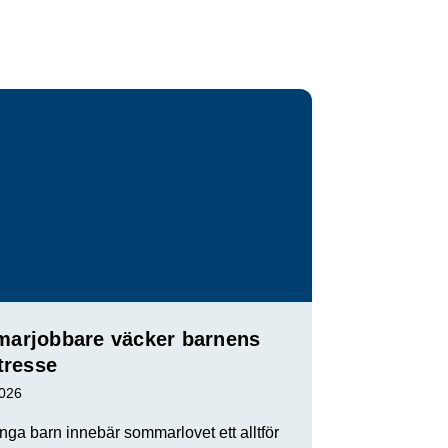
arjobbare väcker barnens
tresse
2026
ga barn innebär sommarlovet ett alltför