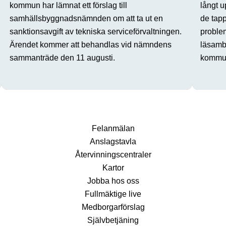
kommun har lämnat ett förslag till
långt u
samhällsbyggnadsnämnden om att ta ut en
de tap
sanktionsavgift av tekniska serviceförvaltningen.
proble
Ärendet kommer att behandlas vid nämndens
läsamba
sammanträde den 11 augusti.
kommun
Fel­anmälan
Anslags­tavla
Återvinnings­centraler
Kartor
Jobba hos oss
Fullmäktige live
Medborgarförslag
Självbetjäning