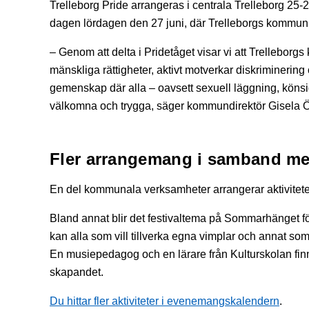
Trelleborg Pride arrangeras i centrala Trelleborg 25-2
dagen lördagen den 27 juni, där Trelleborgs kommun 
– Genom att delta i Pridetåget visar vi att Trellebo
mänskliga rättigheter, aktivt motverkar diskrimineri
gemenskap där alla – oavsett sexuell läggning, könsid
välkomna och trygga, säger kommundirektör Gisela Ö
Fler arrangemang i samband med
En del kommunala verksamheter arrangerar aktivitete
Bland annat blir det festivaltema på Sommarhänget f
kan alla som vill tillverka egna vimplar och annat s
En musiepedagog och en lärare från Kulturskolan finns 
skapandet.
Du hittar fler aktiviteter i evenemangskalendern
.