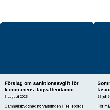
Förslag om sanktionsavgift för
Somm
kommunens dagvattendamm
läsin
3 augusti 2026
22 juli 
Samhällsbyggnadsförvaltningen i Trelleborgs
För mån