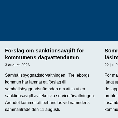
Förslag om sanktionsavgift för
Somm
kommunens dagvattendamm
läsin
3 augusti 2026
22 juli 
Samhällsbyggnadsförvaltningen i Trelleborgs
För mån
kommun har lämnat ett förslag till
långt u
samhällsbyggnadsnämnden om att ta ut en
de tap
sanktionsavgift av tekniska serviceförvaltningen.
proble
Ärendet kommer att behandlas vid nämndens
läsamba
sammanträde den 11 augusti.
kommun