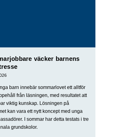
arjobbare väcker barnens
tresse
2026
ga barn innebär sommarlovet ett alltför
ppehåll från läsningen, med resultatet att
par viktig kunskap. Lösningen på
met kan vara ett nytt koncept med unga
ssadörer. I sommar har detta testats i tre
ala grundskolor.