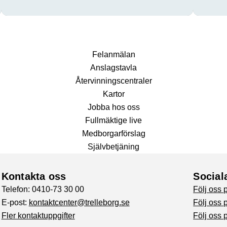
Fel­anmälan
Anslags­tavla
Återvinnings­centraler
Kartor
Jobba hos oss
Fullmäktige live
Medborgarförslag
Självbetjäning
Kontakta oss
Social
Telefon: 0410-73 30 00
Följ oss
E-post:
kontaktcenter@trelleborg.se
Följ oss 
Fler kontaktuppgifter
Följ oss 