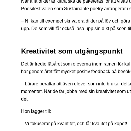
När alla dikter är klara ska de paketeras för att visas 
Poesifestivalen som Sustainable poetry arrangerar 
– Ni kan till exempel skriva era dikter på löv och göra 
upp. De som vill får också läsa upp sin dikt på scen
Kreativitet som utgångspunkt
Det är tredje läsåret som eleverna inom ramen för kul
har genom året fått mycket positiv feedback på besök
– Lärare berättar att även elever som inte brukar delta
momentet. När de får jobba med sin kreativitet som 
det.
Hon lägger till:
– Vi fokuserar på kvantitet, och får kvalitet på köpet!