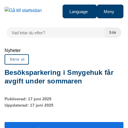
Gå till innehåll
Language
Meny
VAD LETAR DU EFTER?
Sök
Du är här:
Nyheter
Skriv ut
Besöksparkering i Smygehuk får
avgift under sommaren
Publicerad:
17 juni 2025
Uppdaterad:
17 juni 2025