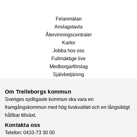
Fel­anmälan
Anslags­tavla
Återvinnings­centraler
Kartor
Jobba hos oss
Fullmäktige live
Medborgarförslag
Självbetjäning
Om Trelleborgs kommun
Sveriges sydligaste kommun ska vara en
framgångskommun med hög livskvalitet och en långsiktigt
hållbar tillväxt.
Kontakta oss
Telefon: 0410-73 30 00